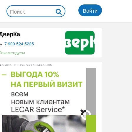
Войти
ДверКа
7 900 524 5225
Рекомендуем
ЕКЛАМА • HTTPS://GUSAR.LECAR.RU/